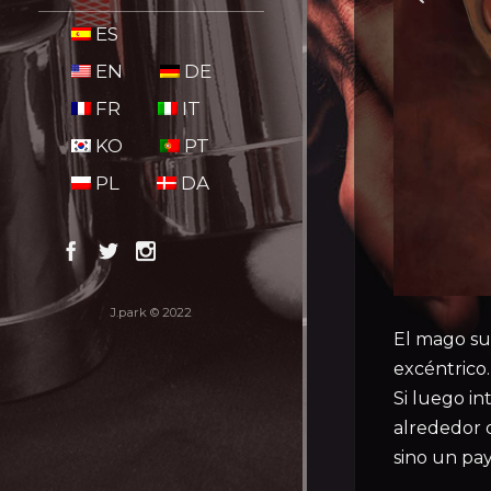
ES
EN
DE
FR
IT
KO
PT
PL
DA
J.park © 2022
El mago sur
excéntrico.
Si luego in
alrededor d
sino un pa